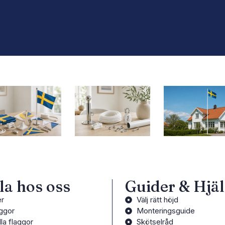
a hos oss
Guider & Hjä
er
Välj rätt höjd
ggor
Monteringsguide
lla flaggor
Skötselråd