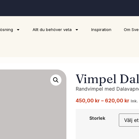
lösning
Allt du behöver veta
Inspiration
Om Sve
Vimpel Da
Randvimpel med Dalavapn
450,00
kr
–
620,00
kr
Ink
Storlek