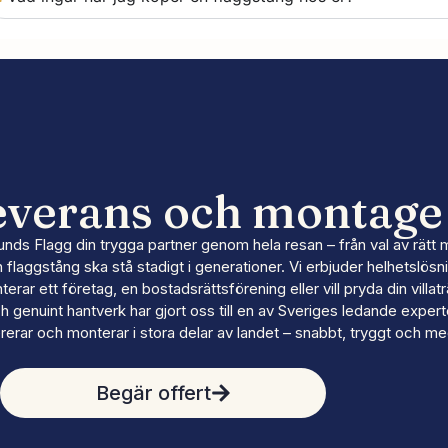
leverans och montage 
s Flagg din trygga partner genom hela resan – från val av rätt model
n flaggstång ska stå stadigt i generationer. Vi erbjuder helhetslös
r ett företag, en bostadsrättsförening eller vill pryda din villaträ
genuint hantverk har gjort oss till en av Sveriges ledande experter
vererar och monterar i stora delar av landet – snabbt, tryggt och me
Begär offert