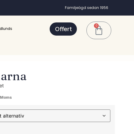
Familjeägd sedan 1956
0
Offert
dlunds
larna
et
. Moms