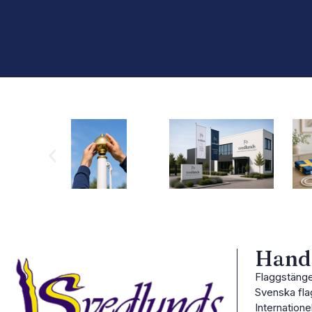
Handl
Flaggstäng
Svenska fla
Internatione