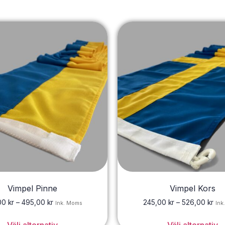
Vimpel Pinne
Vimpel Kors
00
kr
–
495,00
kr
245,00
kr
–
526,00
kr
Ink. Moms
Ink