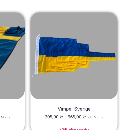
Vimpel Sverige
205,00
kr
–
665,00
kr
. Moms
Ink. Moms