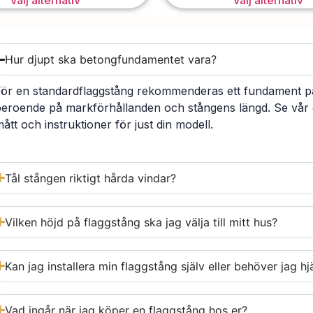
Välj alternativ
Välj alternativ
Hur djupt ska betongfundamentet vara?
För en standardflaggstång rekommenderas ett fundament på 
beroende på markförhållanden och stångens längd. Se vår 
ått och instruktioner för just din modell.
Tål stången riktigt hårda vindar?
Vilken höjd på flaggstång ska jag välja till mitt hus?
Kan jag installera min flaggstång själv eller behöver jag hj
Vad ingår när jag köper en flaggstång hos er?