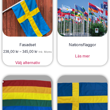
Fasadset
Nationsflaggor
238,00
kr
–
345,00
kr
Ink. Moms
Läs mer
Välj alternativ