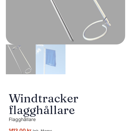
Windtracker
flagghållare
Flagghållare
1413,00
kr
Ink. Moms