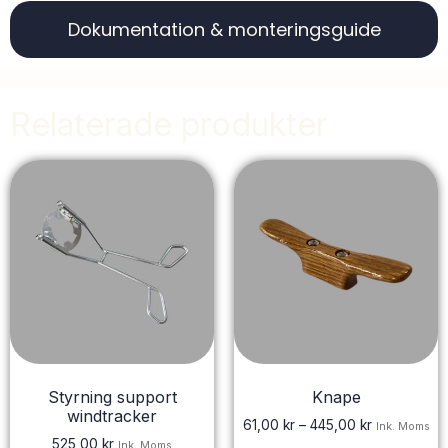
Dokumentation & monteringsguide
Relaterade produkter
Styrning support
Knape
windtracker
61,00
kr
–
445,00
kr
Ink. Moms
525,00
kr
Ink. Moms