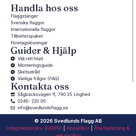
Handla hos oss
Flaggstänger
Svenska flaggor
Internationella flaggor
Tillbehörspaket
Företagslösningar
Guider & Hjälp
Välj rätt höjd
Monteringsguide
Skötselråd
Vanliga frågor (FAQ)
Kontakta oss
Sågbacksvägen 11, 790 25 Linghed
0246- 220 00
info@svedlundsflagg.se
© 2026 Svedlunds Flagg AB
Integritetspolicy (GDPR)
|
Köpvillkor
|
Återbetalning &
returpolicy